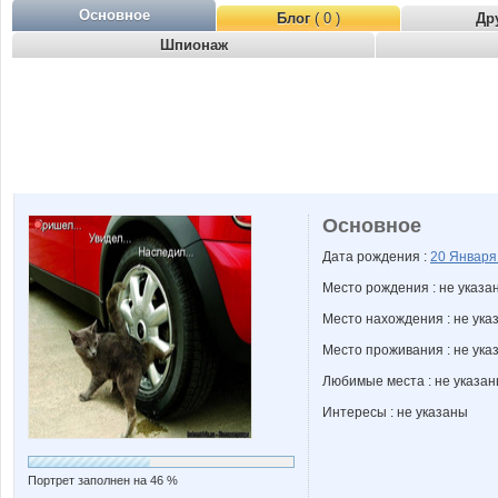
Основное
Блог
( 0 )
Др
Шпионаж
Основное
Дата рождения :
20 Январ
Место рождения : не указа
Место нахождения : не ука
Место проживания : не ука
Любимые места : не указа
Интересы : не указаны
Портрет заполнен на 46 %