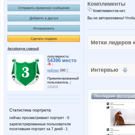
Комплименты
Отправить приватное сообщение
Комплиментов нет.
Вы не авторизованы! Чтоб
Добавить в друзья
Игнорировать
Сделать подарок
Метки лидеров
Автофорум главный
популярность:
54396 место
-9 ↓
Интервью
рейтинг
200
?
Привилегированный
пользователь
3
уровня
Последние
фотогра
Статистика портрета:
сейчас просматривают портрет - 0
зарегистрированные пользователи
посетившие портрет за 7 дней - 1